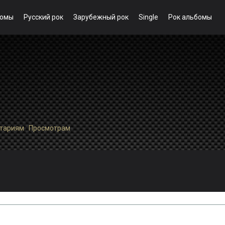
бомы
Русский рок
Зарубежный рок
Single
Рок альбомы
тариям
·
Просмотрам