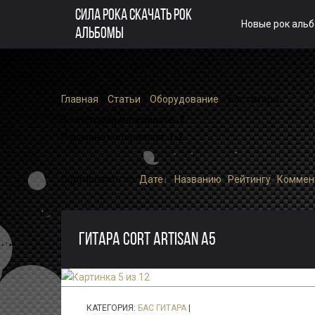
СИЛА РОКА СКАЧАТЬ РОК
Новые рок аль
АЛЬБОМЫ
Главная
»
Статьи
»
Оборудование
» Бас гитара
В категории материалов
:
2
Показано материалов
:
1-2
Сортировать по
:
Дате
·
Названию
·
Рейтингу
·
Коммен
ГИТАРА CORT ARTISAN A5
КАТЕГОРИЯ:
БАС ГИТАРА
|