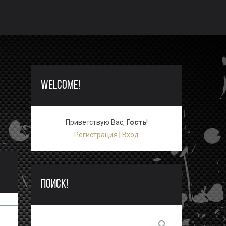
WELCOME!
Приветствую Вас
,
Гость
!
Регистрация
|
Вход
ПОИСК!