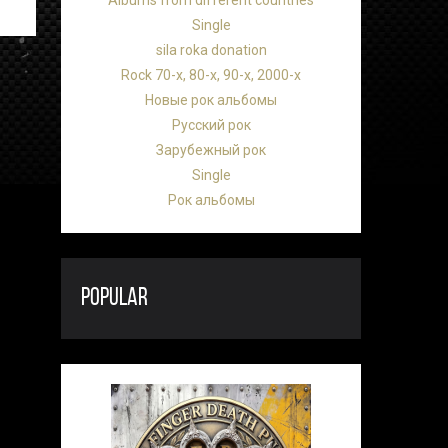
Albums from different countries
Single
sila roka donation
Rock 70-х, 80-х, 90-х, 2000-х
Новые рок альбомы
Русский рок
Зарубежный рок
Single
Рок альбомы
POPULAR