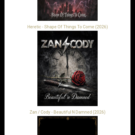
Heretic - Shape Of Things To Come (2026)
Zan / Cody - Beautiful N Damned (2026)