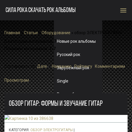
menu
СИЛА РОКА СКАЧАТЬ РОК АЛЬБОМЫ
Главная
»
Статьи
»
Оборудование
» обзор ЭЛЕКТРОГИТАРЫ
Новые рок альбомы
В категории материалов
:
7
Показано материалов
:
1-7
Русский рок
Сортировать по
:
Дате
·
Названию
·
Рейтингу
·
Комментариям
·
Зарубежный рок
Просмотрам
Single
Рок альбомы
ОБЗОР ГИТАР: ФОРМЫ И ЗВУЧАНИЕ ГИТАР
КАТЕГОРИЯ:
ОБЗОР ЭЛЕКТРОГИТАРЫ
|