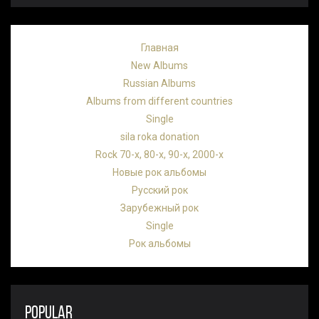
Главная
New Albums
Russian Albums
Albums from different countries
Single
sila roka donation
Rock 70-х, 80-х, 90-х, 2000-х
Новые рок альбомы
Русский рок
Зарубежный рок
Single
Рок альбомы
POPULAR