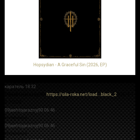
Hopsydian - A Graceful Sin (2026, EP)