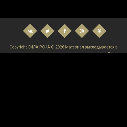
Copyright СИЛА РОКА © 2026 Материал выкладывается в
низком качестве и только в ознакомительных целях. После
ознакомления удаляйте и покупайте Лицензируемый
продукт!Администрация ресурса не осуществляет контроль
и не может отвечать за размещаемую пользователями на
сайте информацию.
верными
100 хитов
los angeles industrial music
Andrejsala
Roads
(EP)
Марк
Райлэнс
KBT001450
(Image-Photo-Video
21195834
Alice Keohavong
Stretch (2014) Online
Subtitrat
19277125
(ML/Eng)
(vol.2)
1278488
Гусейн Гасанов
Otherworld: Omens of
Summer CE
Nuance PaperPort
2024.5.0
130457
150-151
21107988
Скачать лого проекты
для after effe
Atelier Cologne Silver Iris
Burt
3.12.5
32
1305528
Apple Cinema Display