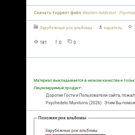
Скачать торрент файл
Western Addiction - Psyched
Зарубежные рок альбомы
каратель
181
0
0
Материал выкладывается в низком качестве и тольк
Лицензируемый продукт!
Дорогие Гости и Пользователи сайта, пожал
Psychedelic Munitions (2026) . Этим Вы пом
Похожие рок альбомы:
Зарубежные рок альбомы