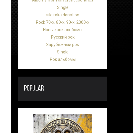
Albums from different countries
Single
sila roka donation
Rock 70-х, 80-х, 90-х, 2000-х
Новые рок альбомы
Русский рок
Зарубежный рок
Single
Рок альбомы
POPULAR