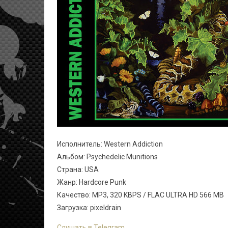
Исполнитель: Western Addiction
Альбом: Psychedelic Munitions
Страна: USA
Жанр: Hardcore Punk
Качество: MP3, 320 KBPS / FLAC ULTRA HD 566 MB
Загрузка: pixeldrain
Слушать в Telegram