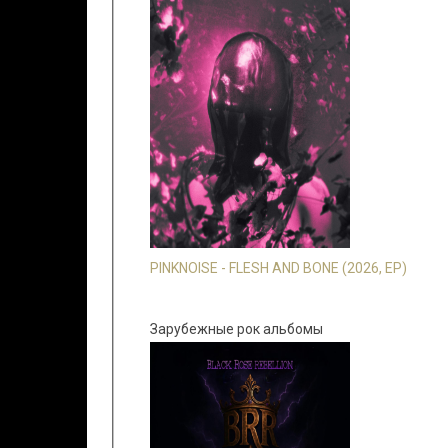
PINKNOISE - FLESH AND BONE (2026, EP)
Зарубежные рок альбомы