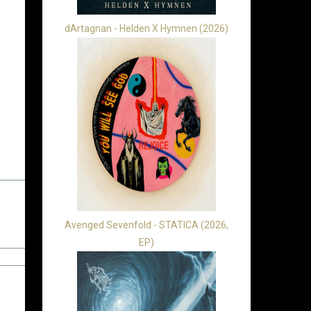
dArtagnan - Helden X Hymnen (2026)
Avenged Sevenfold - STATICA (2026,
EP)