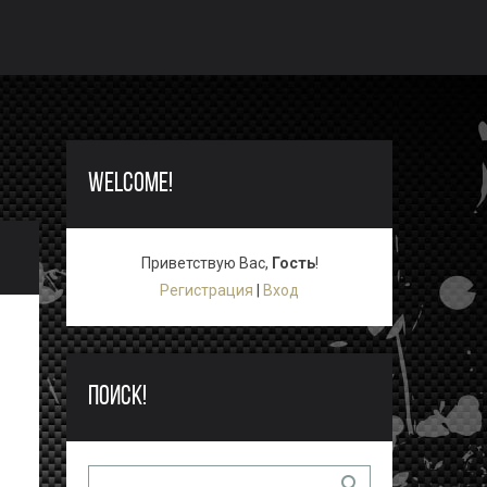
WELCOME!
Приветствую Вас
,
Гость
!
Регистрация
|
Вход
ПОИСК!