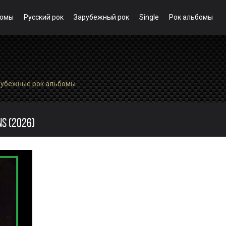
бомы
Русский рок
Зарубежный рок
Single
Рок альбомы
рубежные рок альбомы
NS (2026)