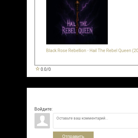
Black Rose Rebellion - Hail The Rebel Queen (2
0.0
/
0
Всего комментариев
:
0
Войдите:
Отправить