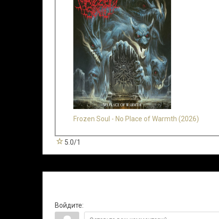
Frozen Soul - No Place of Warmth (2026)
5.0
/
1
Всего комментариев
:
0
Войдите: