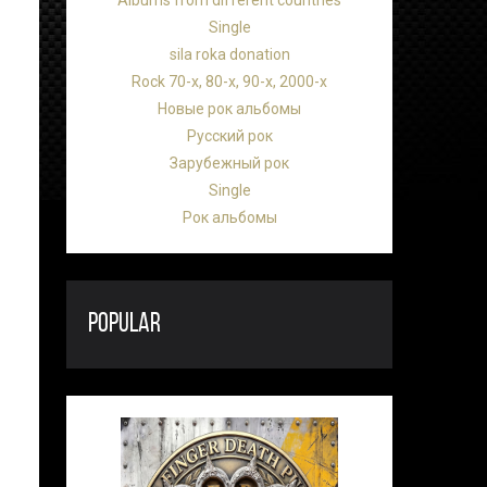
Albums from different countries
Single
sila roka donation
Rock 70-х, 80-х, 90-х, 2000-х
Новые рок альбомы
Русский рок
Зарубежный рок
Single
Рок альбомы
POPULAR