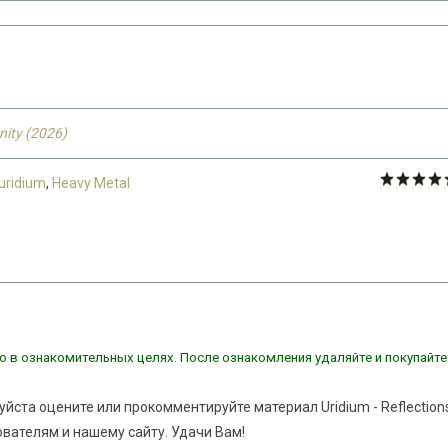
anity (2026)
uridium
,
Heavy Metal
о в ознакомительных целях. После ознакомления удаляйте и покупайте
уйста оцените или прокомментируйте материал Uridium - Reflection
зователям и нашему сайту. Удачи Вам!