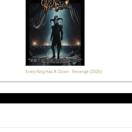
Every King Has A Clown - Revenge (2026)