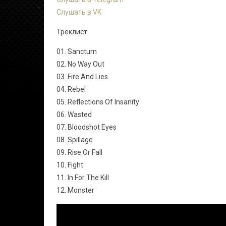
Слушать в VK
Треклист:
01. Sanctum
02. No Way Out
03. Fire And Lies
04. Rebel
05. Reflections Of Insanity
06. Wasted
07. Bloodshot Eyes
08. Spillage
09. Rise Or Fall
10. Fight
11. In For The Kill
12. Monster