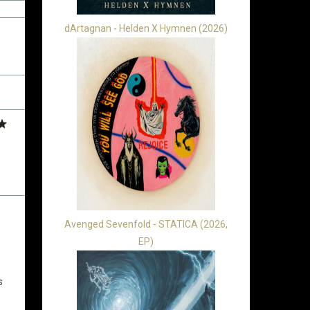
dArtagnan - Helden X Hymnen (2026)
Avenged Sevenfold - STATICA (2026,
EP)
s