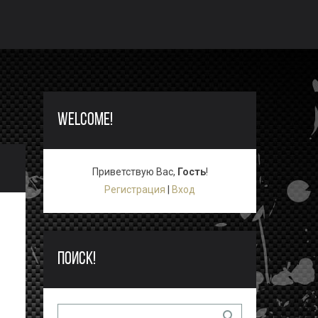
WELCOME!
Приветствую Вас
,
Гость
!
Регистрация
|
Вход
ПОИСК!