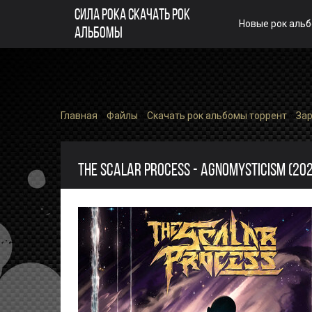
СИЛА РОКА СКАЧАТЬ РОК
Новые рок аль
АЛЬБОМЫ
Главная
»
Файлы
»
Скачать рок альбомы торрент
»
За
THE SCALAR PROCESS - AGNOMYSTICISM (20