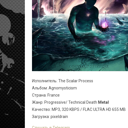
Исполнитель: The Scalar Process
Альбом: Agnomysticism
Страна: France
Жанр: Progressive/ Technical Death
Metal
Качество: MP3, 320 KBPS / FLAC ULTRA HD 655 MB
Загрузка: pixeldrain
Слушать в Telegram