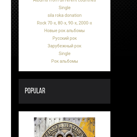
Albums from different countries
Single
sila roka donation
Rock 70-х, 80-х, 90-х, 2000-х
Новые рок альбомы
Русский рок
Зарубежный рок
Single
Рок альбомы
POPULAR