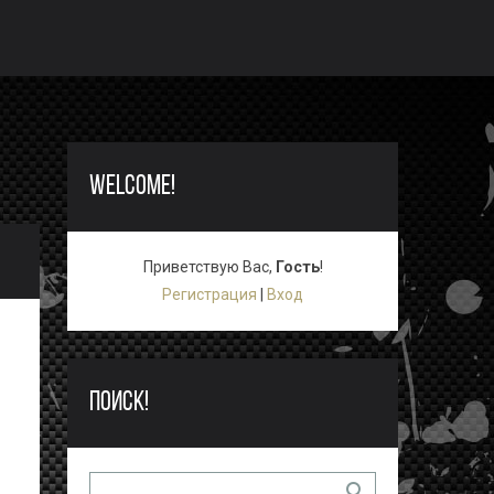
WELCOME!
Приветствую Вас
,
Гость
!
Регистрация
|
Вход
ПОИСК!