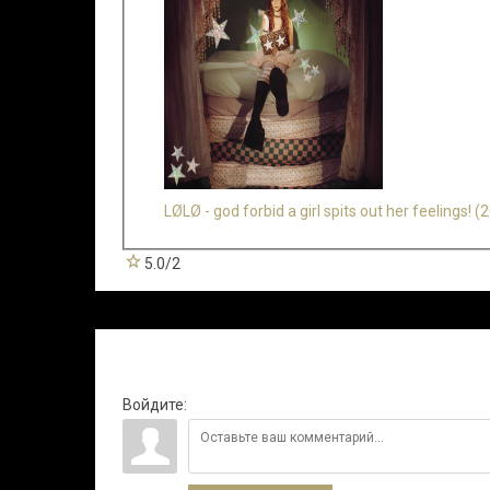
LØLØ - god forbid a girl spits out her feelings! (
5.0
/
2
Всего комментариев
:
0
Войдите: