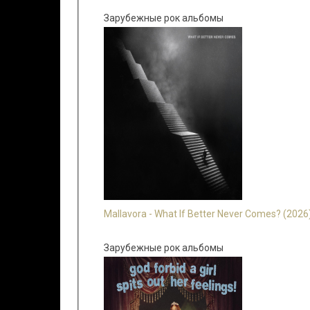
Зарубежные рок альбомы
Mallavora - What If Better Never Comes? (2026
Зарубежные рок альбомы