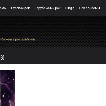
бомы
Русский рок
Зарубежный рок
Single
Рок альбомы
рубежные рок альбомы
26)