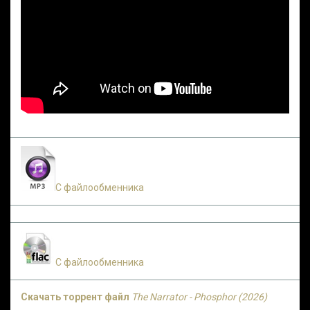
С файлообменника
С файлообменника
Скачать торрент файл
The Narrator - Phosphor (2026)