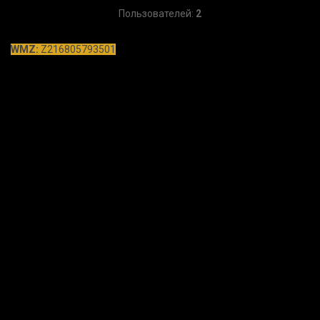
Пользователей:
2
WMZ:
Z216805793501