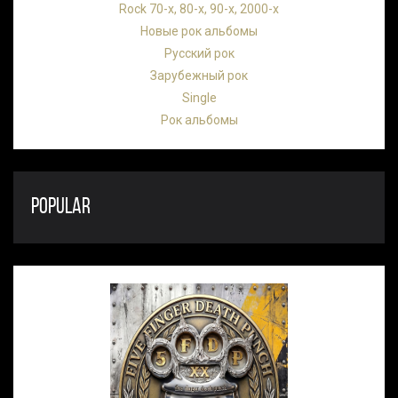
Rock 70-х, 80-х, 90-х, 2000-х
Новые рок альбомы
Русский рок
Зарубежный рок
Single
Рок альбомы
POPULAR