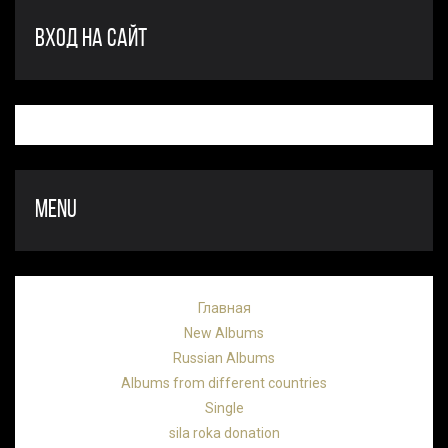
ВХОД НА САЙТ
MENU
Главная
New Albums
Russian Albums
Albums from different countries
Single
sila roka donation