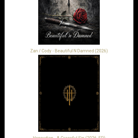
Zan / Cody - Beautiful N Damned (2026)