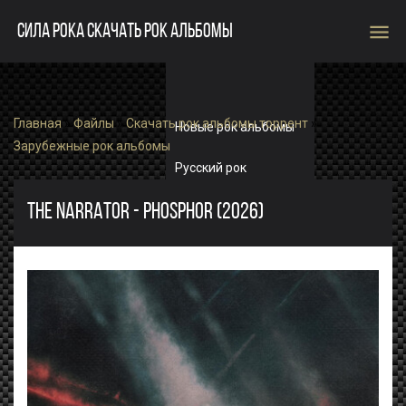
menu
СИЛА РОКА СКАЧАТЬ РОК АЛЬБОМЫ
Главная
»
Файлы
»
Скачать рок альбомы торрент
»
Новые рок альбомы
Зарубежные рок альбомы
Русский рок
Зарубежный рок
THE NARRATOR - PHOSPHOR (2026)
Single
Рок альбомы