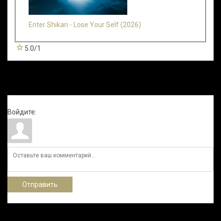
Enter Shikari - Lose Your Self (2026)
5.0
/
1
Всего комментариев
:
0
Войдите:
Отправить