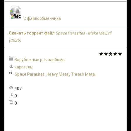
С файлообменника
Скачать торрент файл
Space Parasites - Make Me Evil
(2026)
Зарубежные рок альбомы
каратель
Space Parasites
,
Heavy Metal
,
Thrash Metal
407
0
0