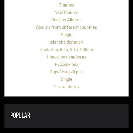
Главная
New Albums
Russian Albums
Albums from different countries
Single
sila roka donation
Rock 70-х, 80-х, 90-х, 2000-х
Новые рок альбомы
Русский рок
Зарубежный рок
Single
Рок альбомы
POPULAR