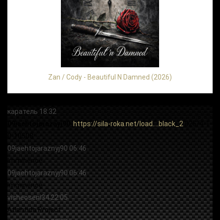
Zan / Cody - Beautiful N Damned (2026)