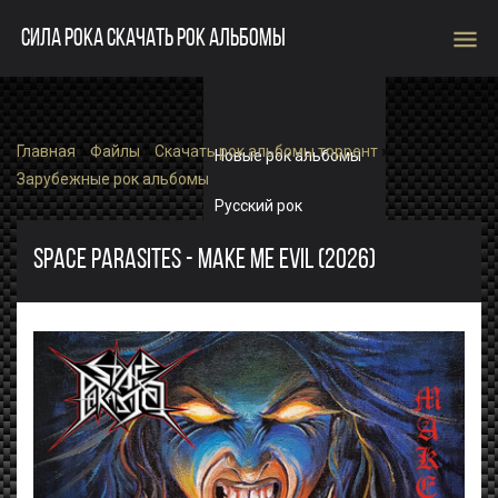
menu
СИЛА РОКА СКАЧАТЬ РОК АЛЬБОМЫ
Главная
»
Файлы
»
Скачать рок альбомы торрент
»
Новые рок альбомы
Зарубежные рок альбомы
Русский рок
Зарубежный рок
SPACE PARASITES - MAKE ME EVIL (2026)
Single
Рок альбомы