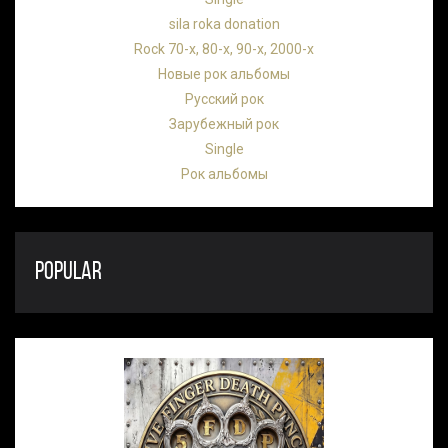
sila roka donation
Rock 70-х, 80-х, 90-х, 2000-х
Новые рок альбомы
Русский рок
Зарубежный рок
Single
Рок альбомы
POPULAR