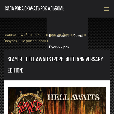
menu
СИЛА РОКА СКАЧАТЬ РОК АЛЬБОМЫ
Главная
»
Файлы
»
Скачать рок альбомы торрент
»
Новые рок альбомы
Зарубежные рок альбомы
Русский рок
Зарубежный рок
SLAYER - HELL AWAITS (2026, 40TH ANNIVERSARY
EDITION)
Single
Рок альбомы