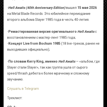
-
Hell Awaits (40th Anniversary Edition)
вышел
15 мая 2026
на Metal Blade Records. Это юбилейное переиздание
второго альбома Slayer 1985 года в честь 40-летия.
-
Ремастированная версия оригинального
Hell Awaits
с
восстановлением с мастер-лент 1985 года;
-
Концерт Live from Bochum 1985
(18 live-треков, ранее не
выходивших официально);
-
По словам Kerry King, именно
Hell Awaits
— «альбом, где
Slayer стали Slayer», так как группа ушла от сырого
speed/thrash дебюта к более мрачному и сложному
звучанию.
Слушать в Telegram
Треклист: