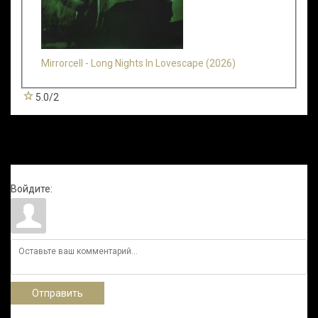
Mirrorcell - Long Nights In Lovescape (2026)
5.0
/
2
Всего комментариев
:
0
Войдите:
Отправить