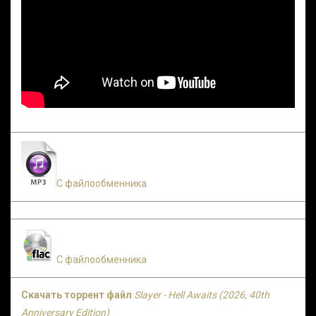
С файлообменника
С файлообменника
Скачать торрент файл
Slayer - Hell Awaits (2026, 40th
Anniversary Edition)