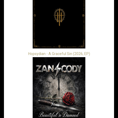
Hopsydian - A Graceful Sin (2026, EP)