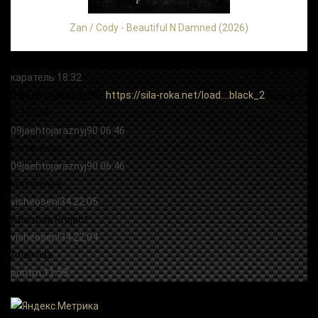
Zan / Cody - Beautiful N Damned (2026)