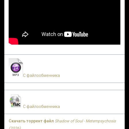
С файлообменника
С файлообменника
Скачать торрент файл
Shadow of Soul - Metempsychosis
(2026)