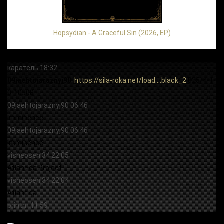
Hopsydian - A Graceful Sin (2026, EP)