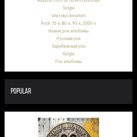
Albums from different countries
Single
sila roka donation
Rock 70-х, 80-х, 90-х, 2000-х
Новые рок альбомы
Русский рок
Зарубежный рок
Single
Рок альбомы
POPULAR