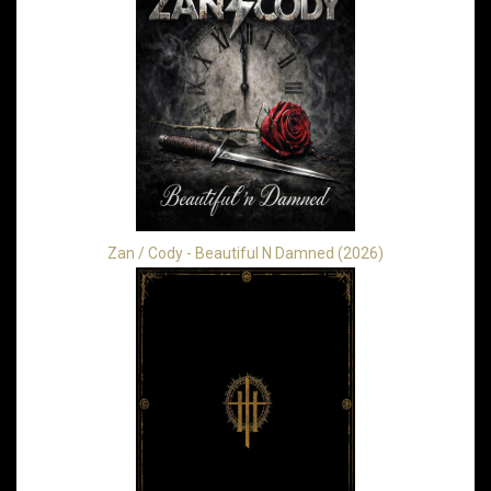
Zan / Cody - Beautiful N Damned (2026)