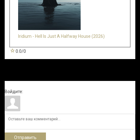
Iridium - Hell Is Just A Halfway House (2026)
0.0
/
0
Всего комментариев
:
0
Войдите:
Отправить