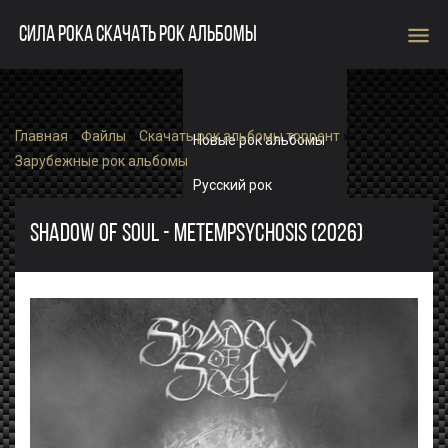
menu
СИЛА РОКА СКАЧАТЬ РОК АЛЬБОМЫ
Главная
»
Файлы
»
Скачать рок альбомы торрент
»
Новые рок альбомы
Зарубежные рок альбомы
Русский рок
Зарубежный рок
SHADOW OF SOUL - METEMPSYCHOSIS (2026)
Single
Рок альбомы