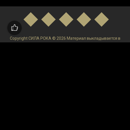
Copyright СИЛА РОКА © 2026 Материал выкладывается в
низком качестве и только в ознакомительных целях. После
ознакомления удаляйте и покупайте Лицензируемый
продукт!Администрация ресурса не осуществляет контроль
и не может отвечать за размещаемую пользователями на
сайте информацию.
верными
100 хитов
los angeles industrial music
Roads
(EP)
Марк Райлэнс
KBT001450
(Image-Photo-Video
21195834
Alice Keohavong
Stretch (2014) Online Subtitrat
19277125
(ML/Eng)
(vol.2)
1278488
Гусейн Гасанов
Otherworld: Omens of Summer CE
Nuance PaperPort
2024.5.0
130457
150-151
21107988
Скачать лого проекты для after
effe
Atelier Cologne Silver Iris
Burt
3.12.5
32
1305528
Apple Cinema Display
Lovers'
Brekstone
Джон Деннис Джонстон
Скачать слайд шоу проекты для after
IGO 8.3