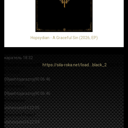
Hopsydian - A Graceful Sin (2026, EP)