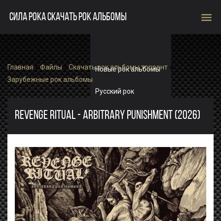
menu
СИЛА РОКА СКАЧАТЬ РОК АЛЬБОМЫ
Главная
»
Файлы
»
Скачать рок альбомы торрент
»
Новые рок альбомы
Зарубежные рок альбомы
Русский рок
Зарубежный рок
REVENGE RITUAL - ARBITRARY PUNISHMENT (2026)
Single
Рок альбомы