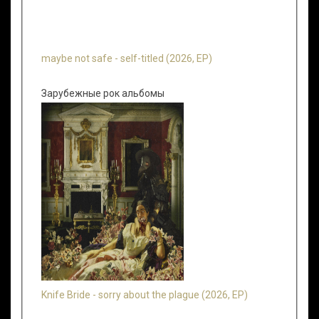
maybe not safe - self-titled (2026, EP)
Зарубежные рок альбомы
Knife Bride - sorry about the plague (2026, EP)