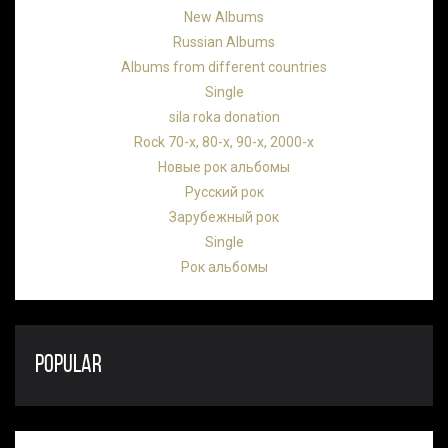
New Albums
Russian Albums
Albums from different countries
Single
sila roka donation
Rock 70-х, 80-х, 90-х, 2000-х
Новые рок альбомы
Русский рок
Зарубежный рок
Single
Рок альбомы
POPULAR