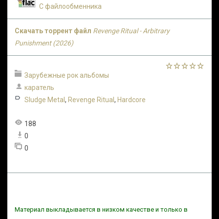
С файлообменника
Скачать торрент файл
Revenge Ritual - Arbitrary
Punishment (2026)
Зарубежные рок альбомы
каратель
Sludge Metal
,
Revenge Ritual
,
Hardcore
188
0
0
Материал выкладывается в низком качестве и только в