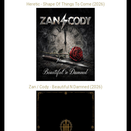
Heretic - Shape Of Things To Come (2026)
Zan / Cody - Beautiful N Damned (2026)