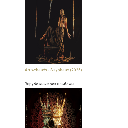
Arrowheads - Sisyphean (2026)
Зарубежные рок альбомы