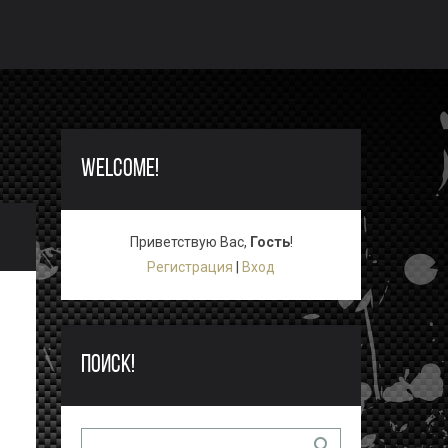
WELCOME!
Приветствую Вас
,
Гость
!
Регистрация
|
Вход
ПОИСК!