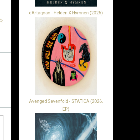
dArtagnan - Helden X Hymnen (2026)
Avenged Sevenfold - STATICA (2026,
EP)