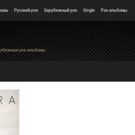
бомы
Русский рок
Зарубежный рок
Single
Рок альбомы
рубежные рок альбомы