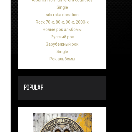
Albums from different countries
Single
sila roka donation
Rock 70-х, 80-х, 90-х, 2000-х
Новые рок альбомы
Русский рок
Зарубежный рок
Single
Рок альбомы
POPULAR