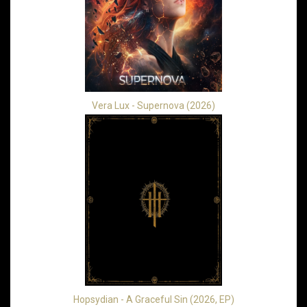
Vera Lux - Supernova (2026)
Hopsydian - A Graceful Sin (2026, EP)