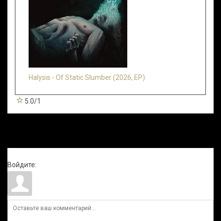
Halysis - Of Static Slumber (2026, EP)
5.0
/
1
Всего комментариев
:
0
Войдите: