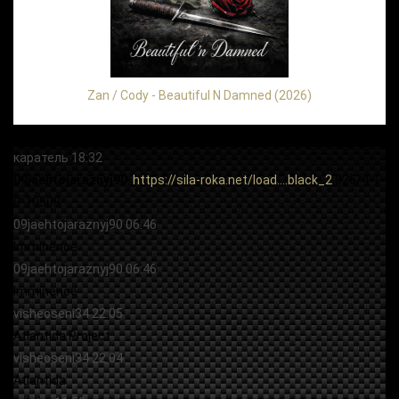
Zan / Cody - Beautiful N Damned (2026)