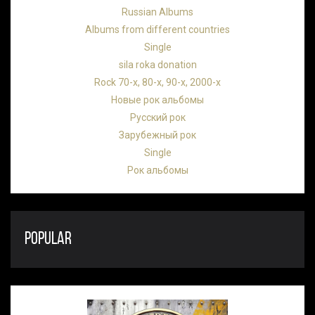
Russian Albums
Albums from different countries
Single
sila roka donation
Rock 70-х, 80-х, 90-х, 2000-х
Новые рок альбомы
Русский рок
Зарубежный рок
Single
Рок альбомы
POPULAR