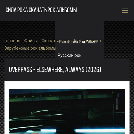
menu
СИЛА РОКА СКАЧАТЬ РОК АЛЬБОМЫ
Главная
»
Файлы
»
Скачать рок альбомы торрент
»
Новые рок альбомы
Зарубежные рок альбомы
Русский рок
Зарубежный рок
OVERPASS - ELSEWHERE, ALWAYS (2026)
Single
Рок альбомы