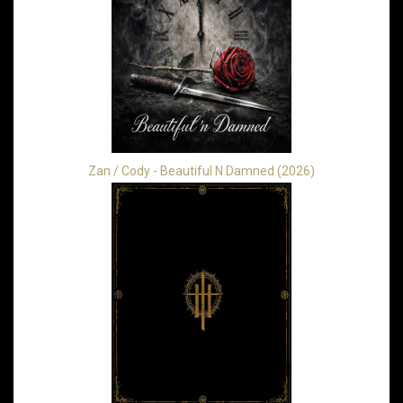
Zan / Cody - Beautiful N Damned (2026)