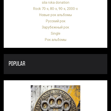
sila roka donation
Rock 70-х, 80-х, 90-х, 2000-х
Новые рок альбомы
Русский рок
Зарубежный рок
Single
Рок альбомы
POPULAR