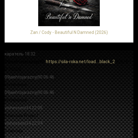
Zan / Cody - Beautiful N Damned (2026)