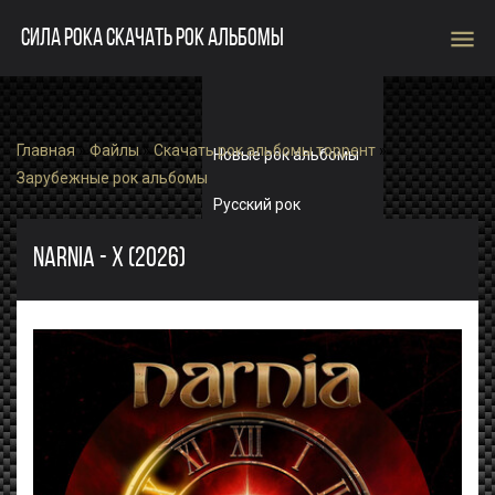
menu
СИЛА РОКА СКАЧАТЬ РОК АЛЬБОМЫ
Главная
»
Файлы
»
Скачать рок альбомы торрент
»
Новые рок альбомы
Зарубежные рок альбомы
Русский рок
Зарубежный рок
NARNIA - X (2026)
Single
Рок альбомы