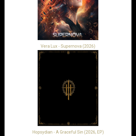
Vera Lux - Supernova (2026)
Hopsydian - A Graceful Sin (2026, EP)