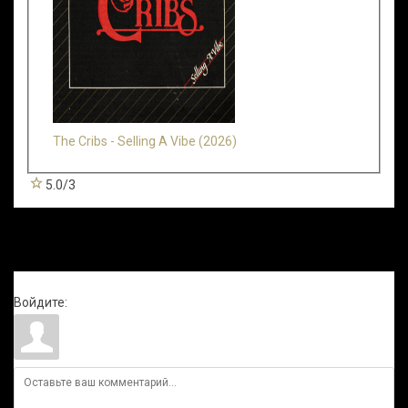
The Cribs - Selling A Vibe (2026)
5.0
/
3
Всего комментариев
:
0
Войдите: