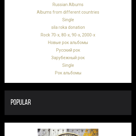
Russian Albums
Albums from different countries
Single
sila roka donation
Rock 70-х, 80-х, 90-х, 2000-х
Новые рок альбомы
Русский рок
Зарубежный рок
Single
Рок альбомы
POPULAR