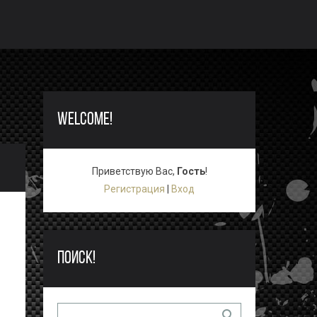
WELCOME!
Приветствую Вас
,
Гость
!
Регистрация
|
Вход
ПОИСК!