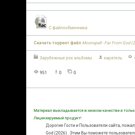
С файлообменника
Скачать торрент файл
Moonspell - Far From God (
Зарубежные рок альбомы
каратель
951
0
0
Материал выкладывается в низком качестве и тольк
Лицензируемый продукт!
Дорогие Гости и Пользователи сайта, пожал
God (2026) . Этим Вы поможете пользовател