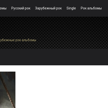
бомы
Русский рок
Зарубежный рок
Single
Рок альбомы
рубежные рок альбомы