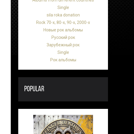
Albums from different countries
Single
sila roka donation
Rock 70-х, 80-х, 90-х, 2000-х
Новые рок альбомы
Русский рок
Зарубежный рок
Single
Рок альбомы
POPULAR