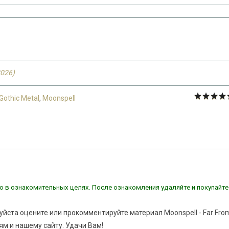
2026)
Gothic Metal
,
Moonspell
о в ознакомительных целях. После ознакомления удаляйте и покупайте
уйста оцените или прокомментируйте материал Moonspell - Far Fro
ям и нашему сайту. Удачи Вам!