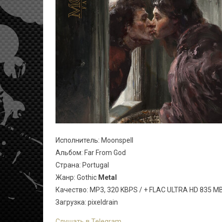
Исполнитель: Moonspell
Альбом: Far From God
Страна: Portugal
Жанр: Gothic
Metal
Качество: MP3, 320 KBPS / + FLAC ULTRA HD 835 M
Загрузка: pixeldrain
Слушать в Telegram