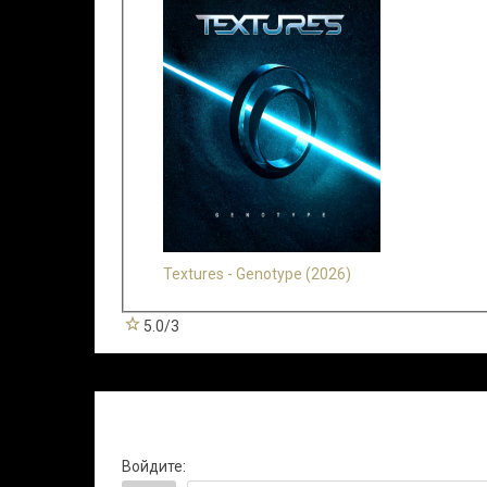
Textures - Genotype (2026)
5.0
/
3
Всего комментариев
:
0
Войдите: