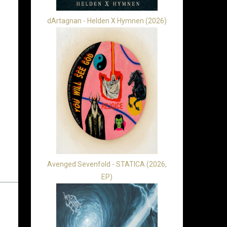
dArtagnan - Helden X Hymnen (2026)
Avenged Sevenfold - STATICA (2026,
EP)