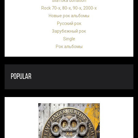
sila roka donation
Rock 70-х, 80-х, 90-х, 2000-х
Новые рок альбомы
Русский рок
Зарубежный рок
Single
Рок альбомы
POPULAR