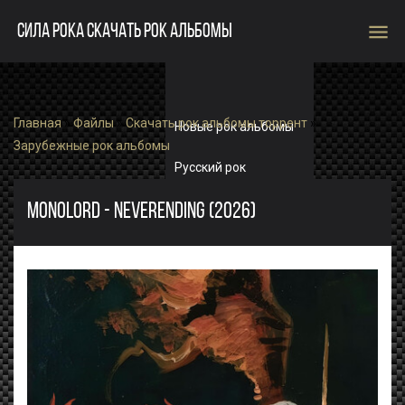
menu
СИЛА РОКА СКАЧАТЬ РОК АЛЬБОМЫ
Главная
»
Файлы
»
Скачать рок альбомы торрент
»
Новые рок альбомы
Зарубежные рок альбомы
Русский рок
Зарубежный рок
MONOLORD - NEVERENDING (2026)
Single
Рок альбомы