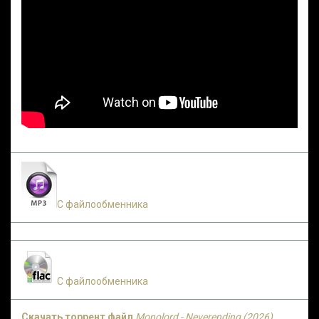
С файлообменника
С файлообменника
Скачать торрент файл
Monolord - Neverending (2026)