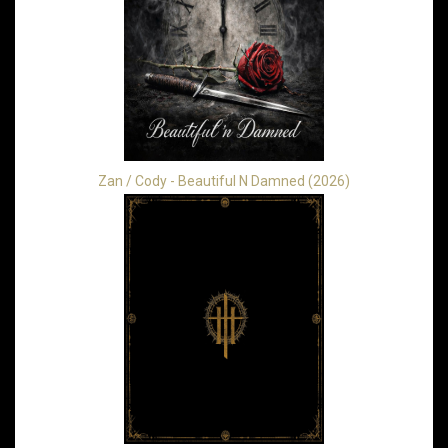
Zan / Cody - Beautiful N Damned (2026)