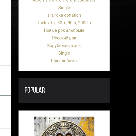
Albums from different countries
Single
sila roka donation
Rock 70-х, 80-х, 90-х, 2000-х
Новые рок альбомы
Русский рок
Зарубежный рок
Single
Рок альбомы
POPULAR