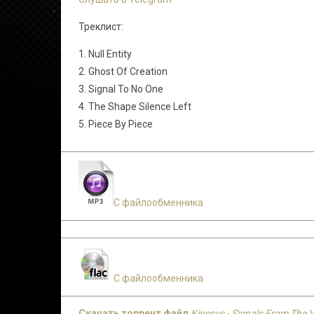
Треклист:
1. Null Entity
2. Ghost Of Creation
3. Signal To No One
4. The Shape Silence Left
5. Piece By Piece
С файлообменника
С файлообменника
Скачать торрент файл
Kinesys - Signals From The V