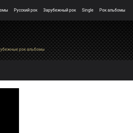
бомы
Русский рок
Зарубежный рок
Single
Рок альбомы
рубежные рок альбомы