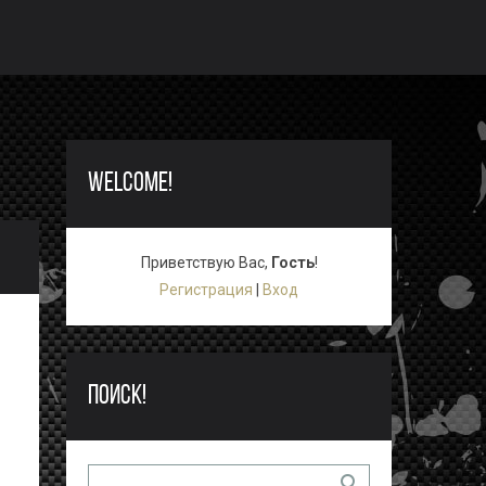
WELCOME!
Приветствую Вас
,
Гость
!
Регистрация
|
Вход
ПОИСК!