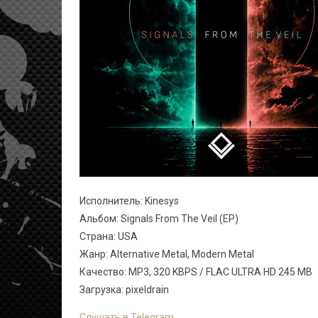
Исполнитель: Kinesys
Альбом: Signals From The Veil (EP)
Страна: USA
Жанр: Alternative Metal, Modern Metal
Качество: MP3, 320 KBPS / FLAC ULTRA HD 245 MB
Загрузка: pixeldrain
Слушать в Telegram