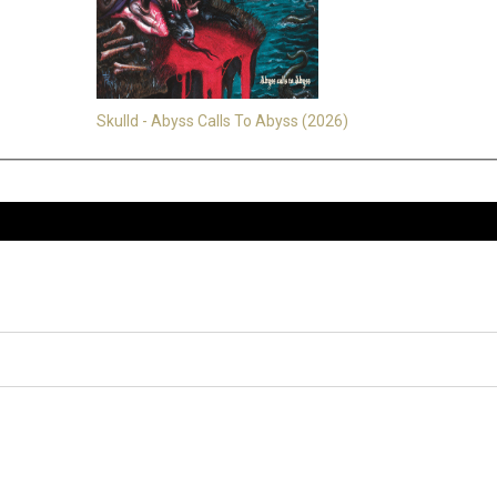
Skulld - Abyss Calls To Abyss (2026)