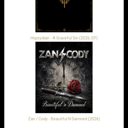
Hopsydian - A Graceful Sin (2026, EP)
Zan / Cody - Beautiful N Damned (2026)