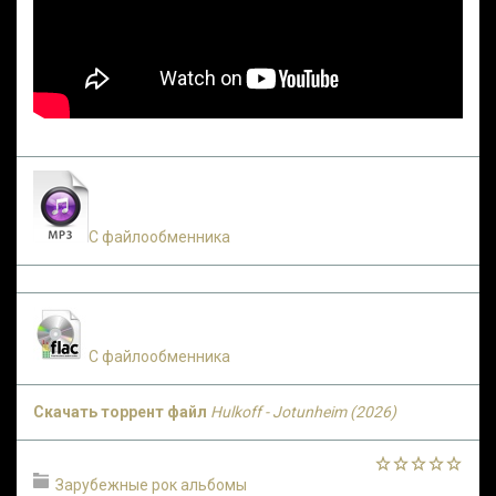
С файлообменника
С файлообменника
Скачать торрент файл
Hulkoff - Jotunheim (2026)
Зарубежные рок альбомы