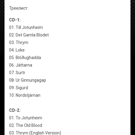
Треклист:
CD-1:
01. Till Jotunheim
02. Det Gamla Blodet
03. Thrym
04. Loke
05. Blóðughadda
06. Jättarna
07. Surtr
08. Ur Ginnungagap
09. Sigurd
10. Nordstjärnan
CD-2:
01. To Jotunheim
02. The Old Blood
03. Thrym (English Version)