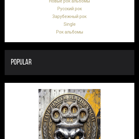
Новые рок альбомы
Русский рок
Зарубежный рок
Single
Рок альбомы
POPULAR