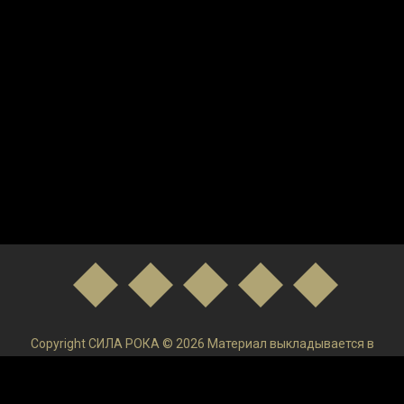
Copyright СИЛА РОКА © 2026 Материал выкладывается в
низком качестве и только в ознакомительных целях. После
ознакомления удаляйте и покупайте Лицензируемый