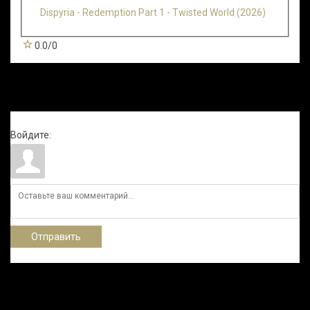
Dispyria - Redemption Part 1 - Twisted World (2026)
0.0
/
0
Всего комментариев
:
0
Войдите:
Отправить