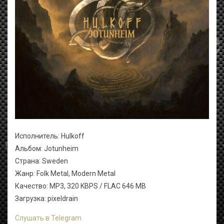
Исполнитель: Hulkoff
Альбом: Jotunheim
Страна: Sweden
Жанр: Folk Metal, Modern Metal
Качество: MP3, 320 KBPS / FLAC 646 MB
Загрузка: pixeldrain
Слушать в Telegram