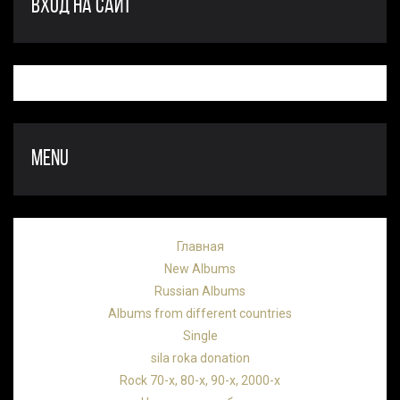
ВХОД НА САЙТ
MENU
Главная
New Albums
Russian Albums
Albums from different countries
Single
sila roka donation
Rock 70-х, 80-х, 90-х, 2000-х