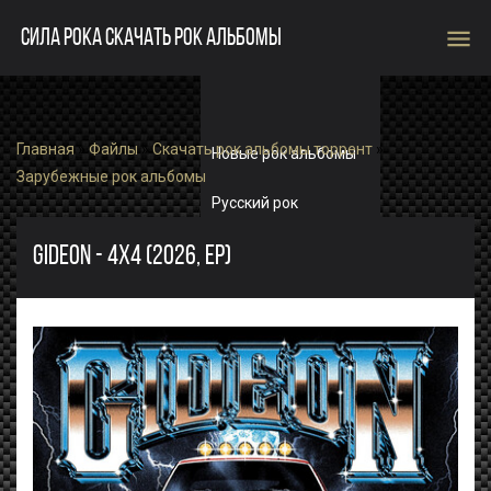
menu
СИЛА РОКА СКАЧАТЬ РОК АЛЬБОМЫ
Главная
»
Файлы
»
Скачать рок альбомы торрент
»
Новые рок альбомы
Зарубежные рок альбомы
Русский рок
Зарубежный рок
GIDEON - 4X4 (2026, EP)
Single
Рок альбомы