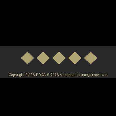
Copyright СИЛА РОКА © 2026 Материал выкладывается в
низком качестве и только в ознакомительных целях. После
ознакомления удаляйте и покупайте Лицензируемый
продукт!Администрация ресурса не осуществляет контроль
и не может отвечать за размещаемую пользователями на
сайте информацию.