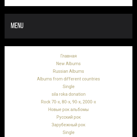
MENU
Главная
New Albums
Russian Albums
Albums from different countries
Single
sila roka donation
Rock 70-х, 80-х, 90-х, 2000-х
Новые рок альбомы
Русский рок
Зарубежный рок
Single