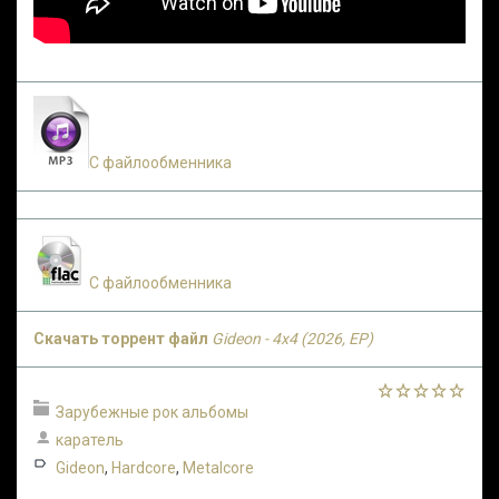
С файлообменника
С файлообменника
Скачать торрент файл
Gideon - 4x4 (2026, EP)
Зарубежные рок альбомы
каратель
Gideon
,
Hardcore
,
Metalcore