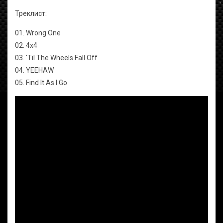
Треклист:
01. Wrong One
02. 4x4
03. 'Til The Wheels Fall Off
04. YEEHAW
05. Find It As I Go