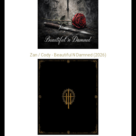
Zan / Cody - Beautiful N Damned (2026)