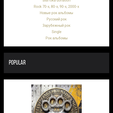
sila roka donation
Rock 70-х, 80-х, 90-х, 2000-х
Новые рок альбомы
Русский рок
Зарубежный рок
Single
Рок альбомы
POPULAR