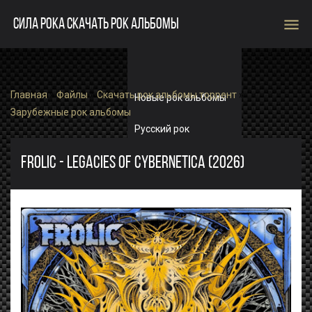
menu
СИЛА РОКА СКАЧАТЬ РОК АЛЬБОМЫ
Главная
»
Файлы
»
Скачать рок альбомы торрент
»
Новые рок альбомы
Зарубежные рок альбомы
Русский рок
Зарубежный рок
FROLIC - LEGACIES OF CYBERNETICA (2026)
Single
Рок альбомы