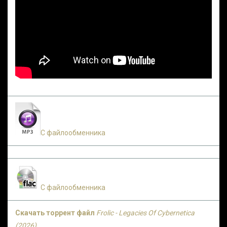
С файлообменника
С файлообменника
Скачать торрент файл
Frolic - Legacies Of Cybernetica
(2026)