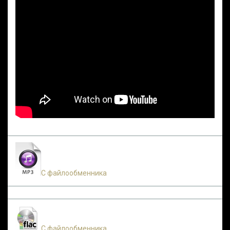
С файлообменника
С файлообменника