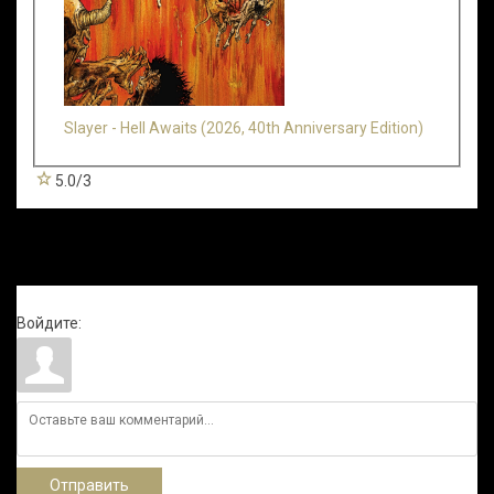
Slayer - Hell Awaits (2026, 40th Anniversary Edition)
5.0
/
3
Всего комментариев
:
0
Войдите:
Отправить