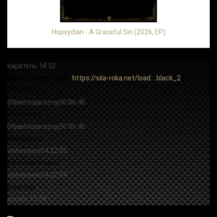
Hopsydian - A Graceful Sin (2026, EP)