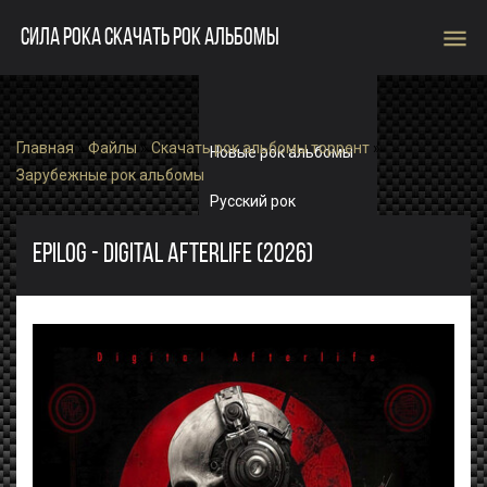
menu
СИЛА РОКА СКАЧАТЬ РОК АЛЬБОМЫ
Главная
»
Файлы
»
Скачать рок альбомы торрент
»
Новые рок альбомы
Зарубежные рок альбомы
Русский рок
Зарубежный рок
EPILOG - DIGITAL AFTERLIFE (2026)
Single
Рок альбомы