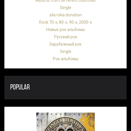
Albums from different countries
Single
sila roka donation
Rock 70-х, 80-х, 90-х, 2000-х
Новые рок альбомы
Русский рок
Зарубежный рок
Single
Рок альбомы
POPULAR