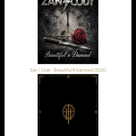
Zan / Cody - Beautiful N Damned (2026)