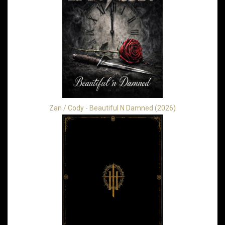
Zan / Cody - Beautiful N Damned (2026)