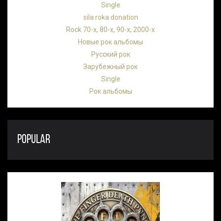
Single
sila roka donation
Rock 70-х, 80-х, 90-х, 2000-х
Новые рок альбомы
Русский рок
Зарубежный рок
Single
Рок альбомы
POPULAR