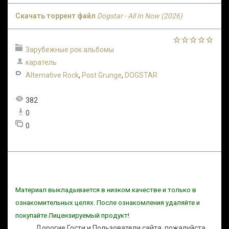
Скачать торрент файл
Dogstar - All In Now (2026)
Зарубежные рок альбомы
каратель
Alternative Rock
,
Post Grunge
,
DOGSTAR
382
0
0
Материал выкладывается в низком качестве и только в
ознакомительных целях. После ознакомления удаляйте и
покупайте Лицензируемый продукт!
Дорогие Гости и Пользователи сайта, пожалуйста