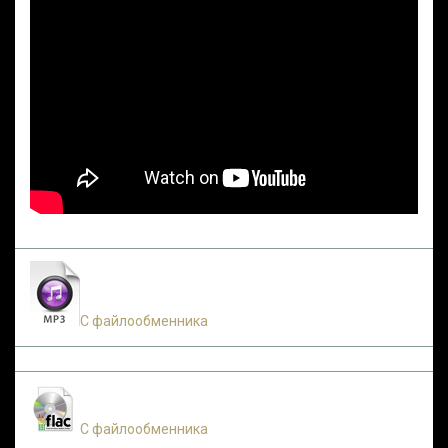
С файлообменника
С файлообменника