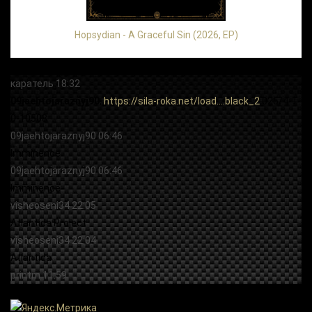
Hopsydian - A Graceful Sin (2026, EP)