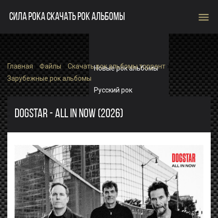
menu
СИЛА РОКА СКАЧАТЬ РОК АЛЬБОМЫ
Главная
»
Файлы
»
Скачать рок альбомы торрент
»
Новые рок альбомы
Зарубежные рок альбомы
Русский рок
Зарубежный рок
DOGSTAR - ALL IN NOW (2026)
Single
Рок альбомы