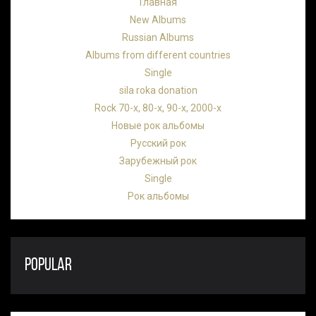
Главная
New Albums
Russian Albums
Albums from different countries
Single
sila roka donation
Rock 70-х, 80-х, 90-х, 2000-х
Новые рок альбомы
Русский рок
Зарубежный рок
Single
Рок альбомы
POPULAR