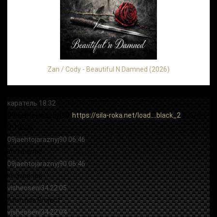
Zan / Cody - Beautiful N Damned (2026)