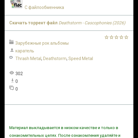
С файлообменника
Скачать торрент файл
Deathstorm - Cascophonies (2026)
Зарубежные рок альбомы
каратель
Thrash Metal
,
Deathstorm
,
Speed Metal
302
0
0
Материал выкладывается в низком качестве и только в
ознакомительных целях. После ознакомления удаляйте и