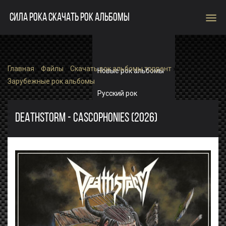
menu
СИЛА РОКА СКАЧАТЬ РОК АЛЬБОМЫ
Главная
»
Файлы
»
Скачать рок альбомы торрент
»
Новые рок альбомы
Зарубежные рок альбомы
Русский рок
Зарубежный рок
DEATHSTORM - CASCOPHONIES (2026)
Single
Рок альбомы