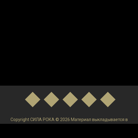
Copyright СИЛА РОКА © 2026 Материал выкладывается в
низком качестве и только в ознакомительных целях. После
ознакомления удаляйте и покупайте Лицензируемый