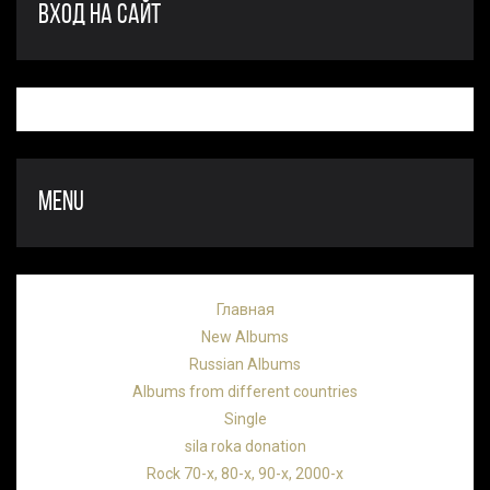
ВХОД НА САЙТ
MENU
Главная
New Albums
Russian Albums
Albums from different countries
Single
sila roka donation
Rock 70-х, 80-х, 90-х, 2000-х