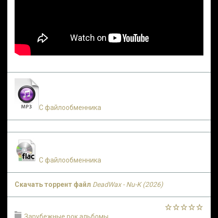
С файлообменника
С файлообменника
Скачать торрент файл
DeadWax - Nu-K (2026)
Зарубежные рок альбомы