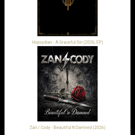
Hopsydian - A Graceful Sin (2026, EP)
Zan / Cody - Beautiful N Damned (2026)