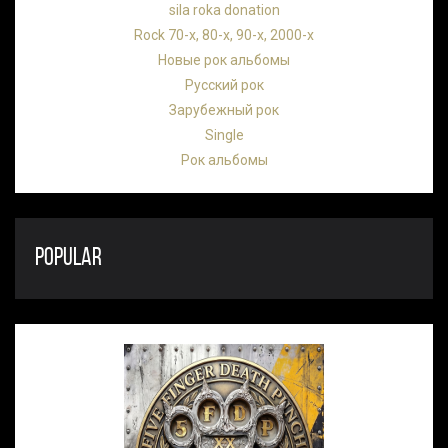
sila roka donation
Rock 70-х, 80-х, 90-х, 2000-х
Новые рок альбомы
Русский рок
Зарубежный рок
Single
Рок альбомы
POPULAR