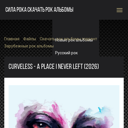
menu
СИЛА РОКА СКАЧАТЬ РОК АЛЬБОМЫ
Главная
»
Файлы
»
Скачать рок альбомы торрент
»
Новые рок альбомы
Зарубежные рок альбомы
Русский рок
Зарубежный рок
CURVELESS - A PLACE I NEVER LEFT (2026)
Single
Рок альбомы