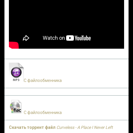
С файлообменника
С файлообменника
Скачать торрент файл
Curveless - A Place I Never Left