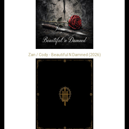
Zan / Cody - Beautiful N Damned (2026)