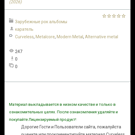
(2026)
Зарубежные рок альбомы
каратель
Curveless
,
Metalcore
,
Modern Metal
,
Alternative metal
247
0
0
Материал выкладывается в низком качестве и только в
ознакомительных целях. После ознакомления удаляйте и
покупайте Лицензируемый продукт!
Дорогие Гости и Пользователи сайта, пожалуйста
оцените или прокомментируйте материал Curveless