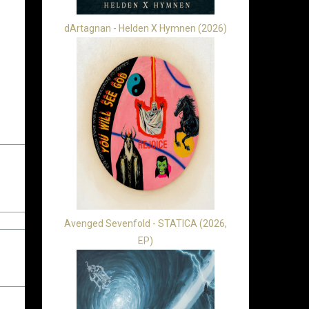
dArtagnan - Helden X Hymnen (2026)
Avenged Sevenfold - STATICA (2026,
EP)