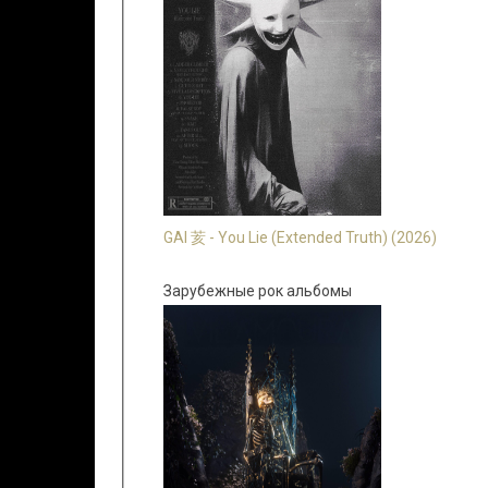
GAI 荄 - You Lie (Extended Truth) (2026)
Зарубежные рок альбомы