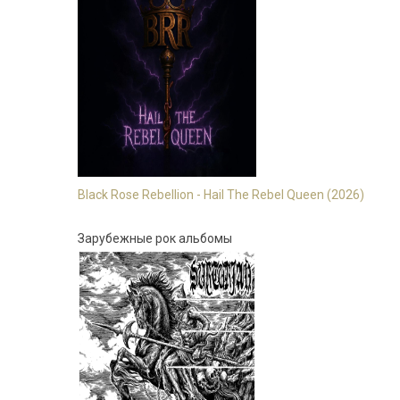
Black Rose Rebellion - Hail The Rebel Queen (2026)
Зарубежные рок альбомы