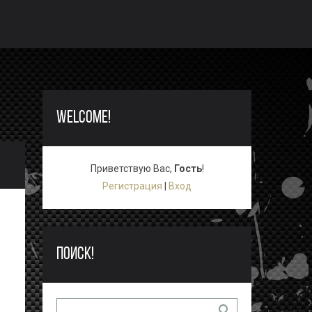
WELCOME!
Приветствую Вас
,
Гость
!
Регистрация
|
Вход
ПОИСК!