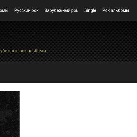
бомы
Русский рок
Зарубежный рок
Single
Рок альбомы
рубежные рок альбомы