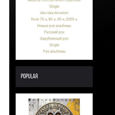
Albums from different countries
Single
sila roka donation
Rock 70-х, 80-х, 90-х, 2000-х
Новые рок альбомы
Русский рок
Зарубежный рок
Single
Рок альбомы
POPULAR