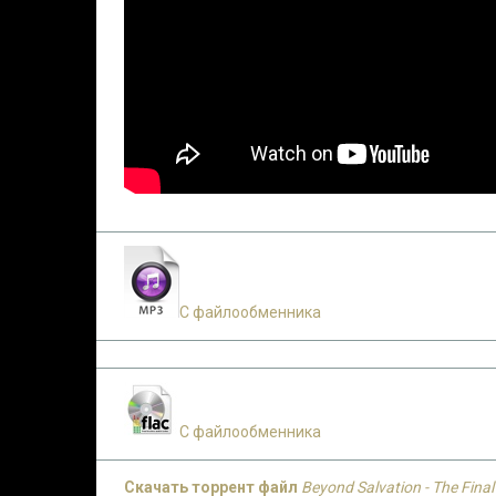
С файлообменника
С файлообменника
Скачать торрент файл
Beyond Salvation - The Final