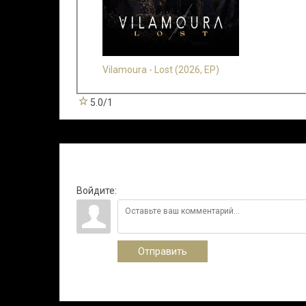
Vilamoura - Lost (2026, EP)
5.0
/
1
Всего комментариев
:
0
Войдите:
Отправить