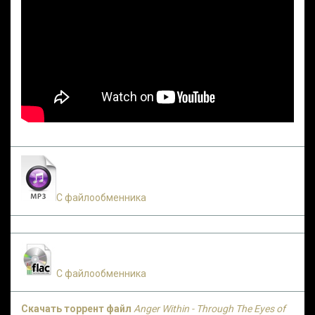
С файлообменника
С файлообменника
Скачать торрент файл
Anger Within - Through The Eyes of