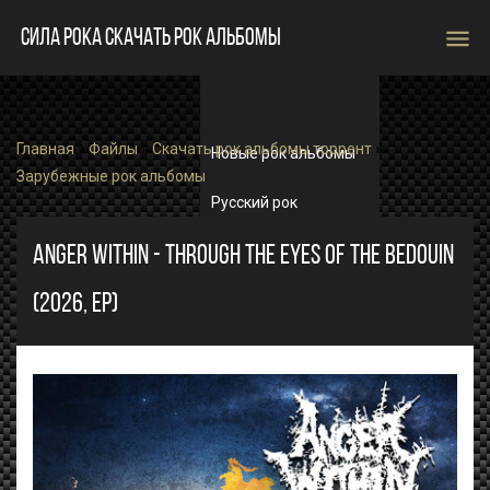
menu
СИЛА РОКА СКАЧАТЬ РОК АЛЬБОМЫ
Главная
»
Файлы
»
Скачать рок альбомы торрент
»
Новые рок альбомы
Зарубежные рок альбомы
Русский рок
Зарубежный рок
ANGER WITHIN - THROUGH THE EYES OF THE BEDOUIN
(2026, EP)
Single
Рок альбомы