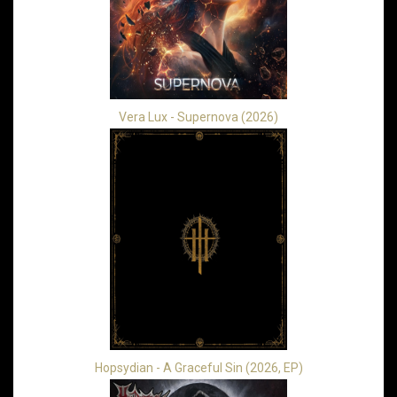
Vera Lux - Supernova (2026)
Hopsydian - A Graceful Sin (2026, EP)