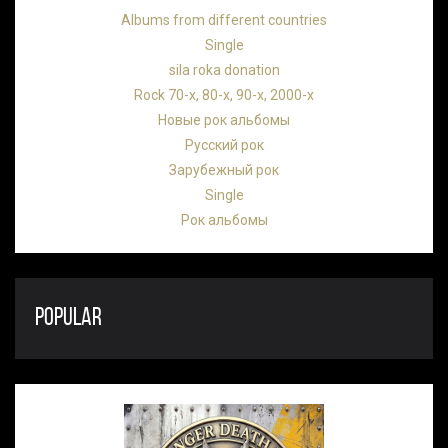
Albums from different countries
Single
sila roka donation
Rock 70-х, 80-х, 90-х, 2000-х
Новые рок альбомы
Русский рок
Зарубежный рок
Single
Рок альбомы
POPULAR