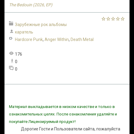
The Bedouin (2026, EP)
Зарубежные рок альбомы
каратель
Hardcore Punk
,
Anger Within
,
Death Metal
176
0
0
Материал выкладывается в низком качестве и только в
ознакомительных целях. После ознакомления удаляйте и
покупайте Лицензируемый продукт!
Дорогие Гости и Пользователи сайта, пожалуйста