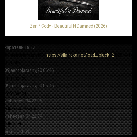
Zan / Cody - Beautiful N Damned (2026)