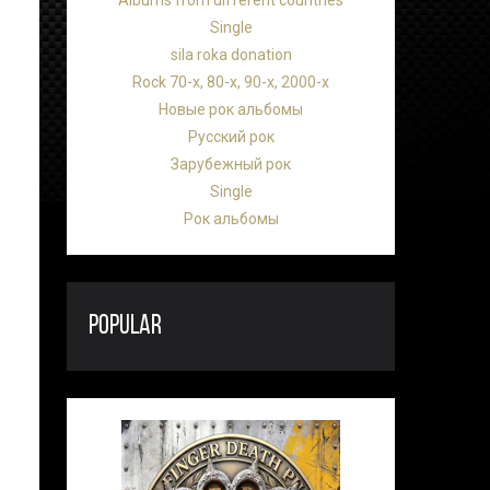
Albums from different countries
Single
sila roka donation
Rock 70-х, 80-х, 90-х, 2000-х
Новые рок альбомы
Русский рок
Зарубежный рок
Single
Рок альбомы
POPULAR