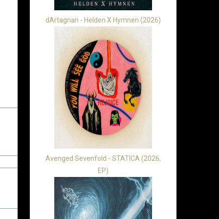
dArtagnan - Helden X Hymnen (2026)
Avenged Sevenfold - STATICA (2026,
EP)