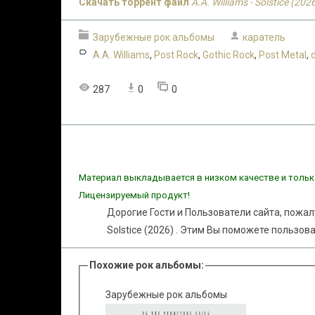
Скачать торрент файл
A.A. Williams - Solstice (202
Зарубежные рок альбомы
каратель
A.A. Williams
,
Post Rock
,
Gothic Rock
,
Post Metal
,
287
0
0
Материал выкладывается в низком качестве и тольк
Лицензируемый продукт!
Дорогие Гости и Пользователи сайта, пожал
Solstice (2026) . Этим Вы поможете пользов
Похожие рок альбомы:
Зарубежные рок альбомы