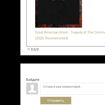
Great American Ghost - Tragedy of The Comm
(2026, Reconstructed)
0.0
/
0
Всего комментариев
:
0
Войдите:
Отправить