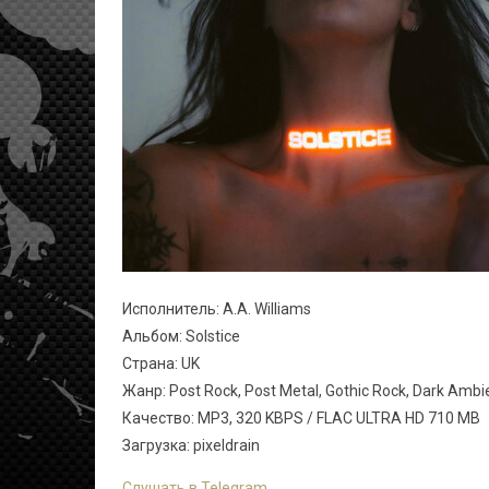
Исполнитель: A.A. Williams
Альбом: Solstice
Страна: UK
Жанр: Post Rock, Post Metal, Gothic Rock, Dark Ambi
Качество: MP3, 320 KBPS / FLAC ULTRA HD 710 MB
Загрузка: pixeldrain
Слушать в Telegram