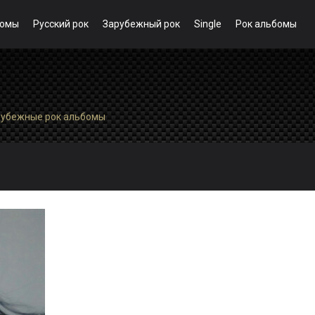
бомы
Русский рок
Зарубежный рок
Single
Рок альбомы
рубежные рок альбомы