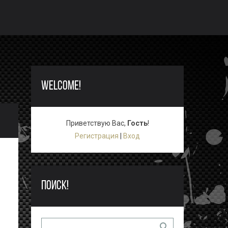
WELCOME!
Приветствую Вас
,
Гость
!
Регистрация
|
Вход
ПОИСК!