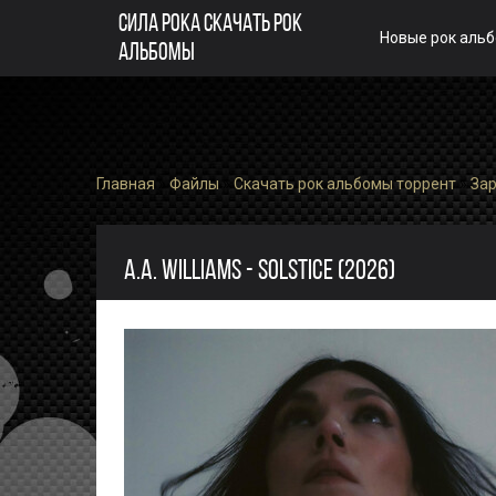
СИЛА РОКА СКАЧАТЬ РОК
Новые рок аль
АЛЬБОМЫ
Главная
»
Файлы
»
Скачать рок альбомы торрент
»
За
A.A. WILLIAMS - SOLSTICE (2026)