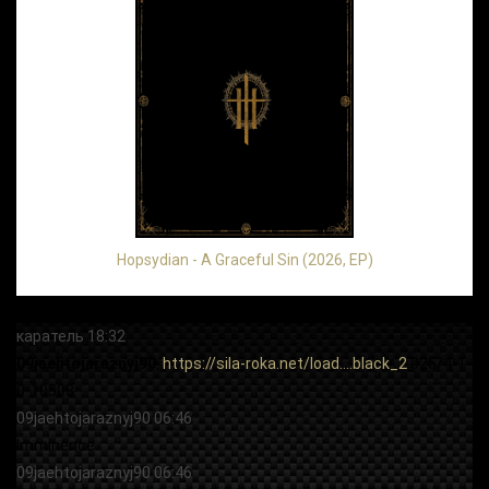
Hopsydian - A Graceful Sin (2026, EP)