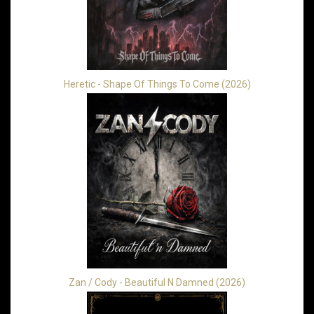
Heretic - Shape Of Things To Come (2026)
Zan / Cody - Beautiful N Damned (2026)