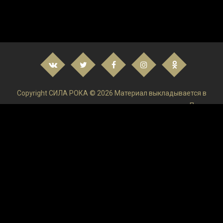
Copyright СИЛА РОКА © 2026 Материал выкладывается в
низком качестве и только в ознакомительных целях. После
ознакомления удаляйте и покупайте Лицензируемый
продукт!Администрация ресурса не осуществляет контроль
и не может отвечать за размещаемую пользователями на
сайте информацию.
верными
100 хитов
los angeles industrial music
Andrejsala
Roads
(EP)
Марк
Райлэнс
KBT001450
(Image-Photo-Video
21195834
Alice Keohavong
Stretch (2014) Online
Subtitrat
19277125
(ML/Eng)
(vol.2)
1278488
Гусейн Гасанов
Otherworld: Omens of
Summer CE
Nuance PaperPort
2024.5.0
130457
150-151
21107988
Скачать лого проекты