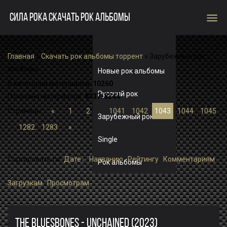
menu
СИЛА РОКА СКАЧАТЬ РОК АЛЬБОМЫ
Главная
»
Скачать рок альбомы торрент
» Зарубежные рок
альбомы
Новые рок альбомы
В категории материалов
:
10260
Русский рок
Показано материалов
:
8337-8344
Страницы
:
«
1
2
...
1041
1042
1043
1044
1045
Зарубежный рок
...
1282
1283
»
Single
Сортировать по
:
Дате
·
Названию
·
Рейтингу
·
Комментариям
·
Рок альбомы
Загрузкам
·
Просмотрам
THE BLUESBONES - UNCHAINED (2023)