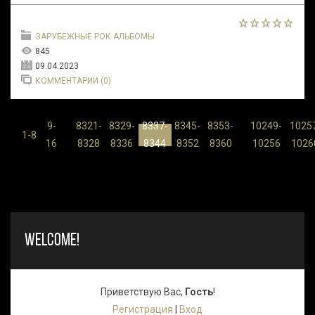
ЗАРУБЕЖНЫЕ РОК АЛЬБОМЫ
845
09.04.2023
КОММЕНТАРИИ (0)
9-
8321-
8329-
8337-
8345-
8353-
10249-
1025
...
...
1-8
16
8328
8336
8344
8352
8360
10256
1026
WELCOME!
Приветствую Вас
,
Гость
!
Регистрация
|
Вход