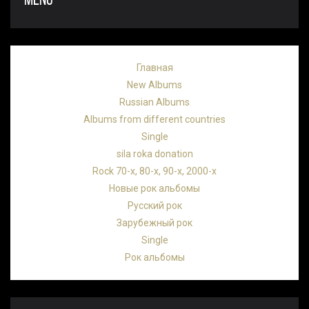
MENU
Главная
New Albums
Russian Albums
Albums from different countries
Single
sila roka donation
Rock 70-х, 80-х, 90-х, 2000-х
Новые рок альбомы
Русский рок
Зарубежный рок
Single
Рок альбомы