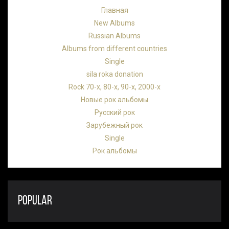
Главная
New Albums
Russian Albums
Albums from different countries
Single
sila roka donation
Rock 70-х, 80-х, 90-х, 2000-х
Новые рок альбомы
Русский рок
Зарубежный рок
Single
Рок альбомы
POPULAR