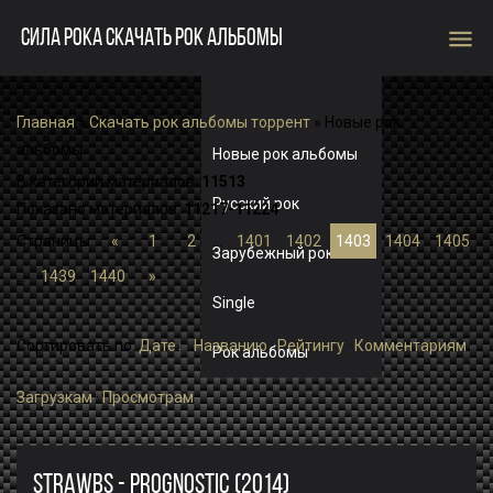
menu
СИЛА РОКА СКАЧАТЬ РОК АЛЬБОМЫ
Главная
»
Скачать рок альбомы торрент
» Новые рок
альбомы
Новые рок альбомы
В категории материалов
:
11513
Русский рок
Показано материалов
:
11217-11224
Страницы
:
«
1
2
...
1401
1402
1403
1404
1405
Зарубежный рок
...
1439
1440
»
Single
Сортировать по
:
Дате
·
Названию
·
Рейтингу
·
Комментариям
·
Рок альбомы
Загрузкам
·
Просмотрам
STRAWBS - PROGNOSTIC (2014)