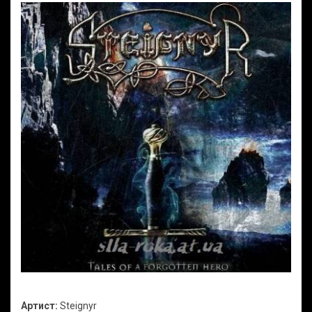
Артист:
Steignyr