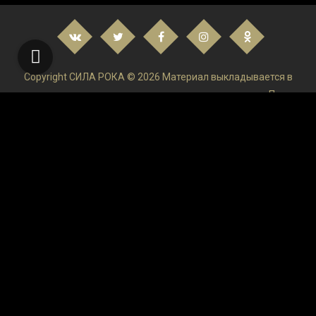
Copyright СИЛА РОКА © 2026 Материал выкладывается в
низком качестве и только в ознакомительных целях. После
ознакомления удаляйте и покупайте Лицензируемый
продукт!Администрация ресурса не осуществляет контроль
и не может отвечать за размещаемую пользователями на
сайте информацию.
верными
100 хитов
los angeles industrial music
Andrejsala
Roads
(EP)
Марк
Райлэнс
KBT001450
(Image-Photo-Video
21195834
Alice Keohavong
Stretch (2014) Online
Subtitrat
19277125
(ML/Eng)
(vol.2)
1278488
Гусейн Гасанов
Otherworld: Omens of
Summer CE
Nuance PaperPort
2024.5.0
130457
150-151
Скачать лого проекты для after
effe
Atelier Cologne Silver Iris
Burt
3.12.5
32
1305528
Apple Cinema Display
Lovers'
Brekstone
Джон Деннис Джонстон
Скачать слайд шоу проекты для after
IGO 8.3
Alessia Cara
LOVEX
Badland
Скачать музыкальные проекты для aft
Скачать