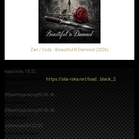
Zan / Cody - Beautiful N Damned (2026)