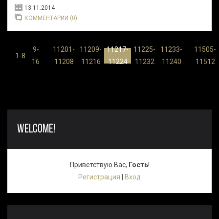
13.11.2014
КОММЕНТАРИИ (0)
9-
11201-
11209-
11217-
11225-
11233-
11505-
...
...
1-8
16
11208
11216
11224
11232
11240
11512
WELCOME!
Приветствую Вас
,
Гость
!
Регистрация
|
Вход