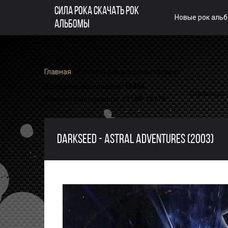
СИЛА РОКА СКАЧАТЬ РОК
Новые рок аль
АЛЬБОМЫ
Главная
» Скачать рок альбомы торрент
В разделе материалов
:
13464
Страницы
:
Показано материалов
:
13169-13176
DARKSEED - ASTRAL ADVENTURES (2003)