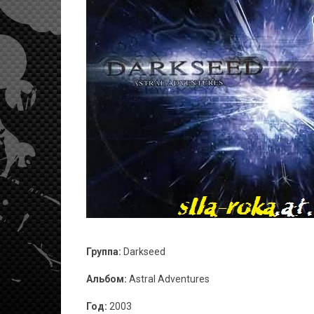
Группа:
Darkseed
Альбом:
Astral Adventures
Год:
2003