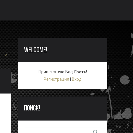
WELCOME!
»
Приветствую Вас
,
Гость
!
Регистрация
|
Вход
ПОИСК!