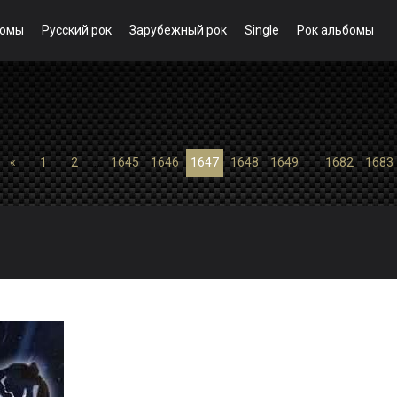
бомы
Русский рок
Зарубежный рок
Single
Рок альбомы
«
1
2
...
1645
1646
1647
1648
1649
...
1682
1683