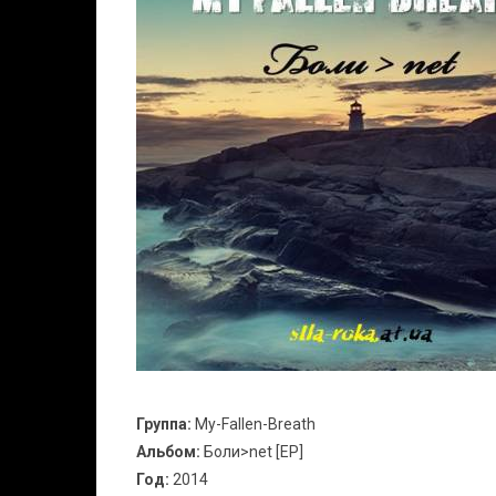
Группа:
My-Fallen-Breath
Альбом:
Боли>net [EP]
Год:
2014