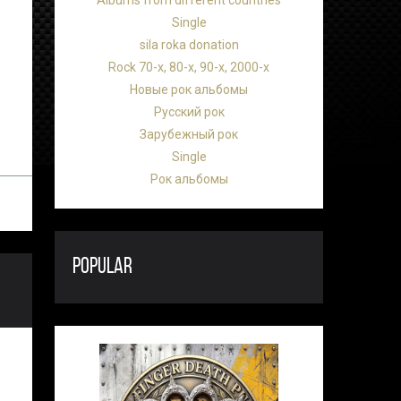
Albums from different countries
Single
sila roka donation
Rock 70-х, 80-х, 90-х, 2000-х
Новые рок альбомы
Русский рок
Зарубежный рок
Single
Рок альбомы
POPULAR