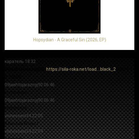
Hopsydian - A Graceful Sin (2026, EP)