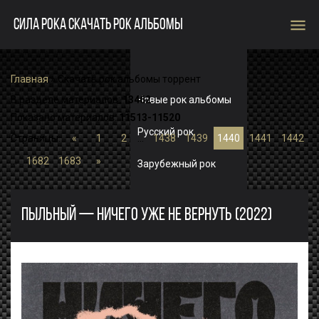
menu
СИЛА РОКА СКАЧАТЬ РОК АЛЬБОМЫ
Главная
» Скачать рок альбомы торрент
Новые рок альбомы
В разделе материалов
:
13462
Показано материалов
:
11513-11520
Русский рок
Страницы
:
«
1
2
...
1438
1439
1440
1441
1442
...
1682
1683
»
Зарубежный рок
Single
ПЫЛЬНЫЙ — НИЧЕГО УЖЕ НЕ ВЕРНУТЬ (2022)
Рок альбомы