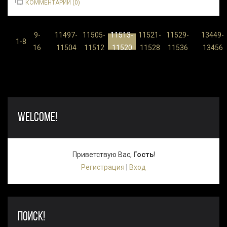
КОММЕНТАРИИ (0)
9-
11497-
11505-
11513-
11521-
11529-
13449-
...
...
1-8
16
11504
11512
11520
11528
11536
13456
WELCOME!
Приветствую Вас
,
Гость
!
Регистрация
|
Вход
ПОИСК!