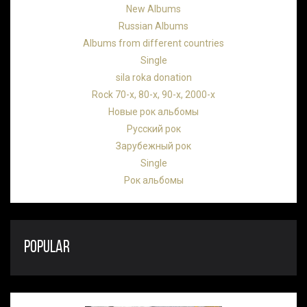
New Albums
Russian Albums
Albums from different countries
Single
sila roka donation
Rock 70-х, 80-х, 90-х, 2000-х
Новые рок альбомы
Русский рок
Зарубежный рок
Single
Рок альбомы
POPULAR