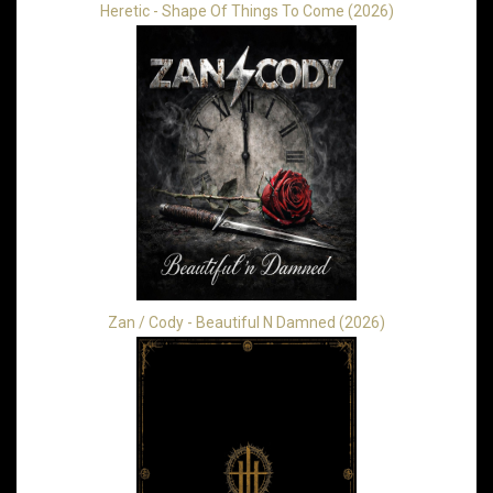
Heretic - Shape Of Things To Come (2026)
Zan / Cody - Beautiful N Damned (2026)